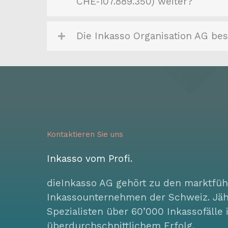
CHE‑107.889.350) weiter?
Die Inkasso Organisation AG be
Kontaktieren Sie uns
Inkasso vom Profi.
dieInkasso AG gehört zu den marktfü
Inkassounternehmen der Schweiz. Jährl
Spezialisten über 60’000 Inkassofälle
überdurchschnittlichem Erfolg.